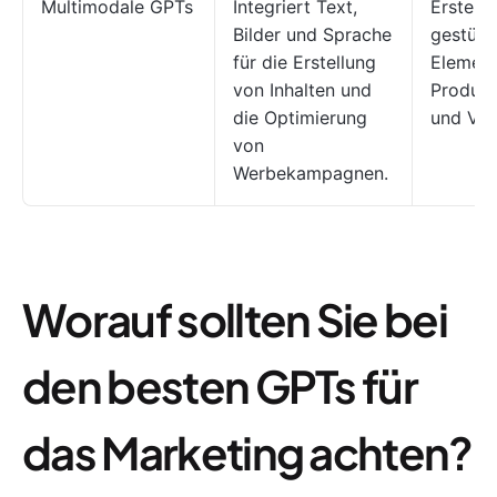
Multimodale GPTs
Integriert Text,
Erstelle
Bilder und Sprache
gestützt
für die Erstellung
Element
von Inhalten und
Produkt
die Optimierung
und Vid
von
Werbekampagnen.
Worauf sollten Sie bei
den besten GPTs für
das Marketing achten?