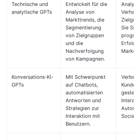
Technische und
Entwickelt für die
Analysi
analytische GPTs
Analyse von
Verhalte
Markttrends, die
Zielgru
Segmentierung
Sie SEO
von Zielgruppen
prognos
und die
Erfolg 
Nachverfolgung
Market
von Kampagnen.
Konversations-KI-
Mit Schwerpunkt
Verbess
GPTs
auf Chatbots,
Kundens
automatisierten
gesteue
Antworten und
Interak
Strategien zur
Automat
Interaktion mit
Social-
Benutzern.