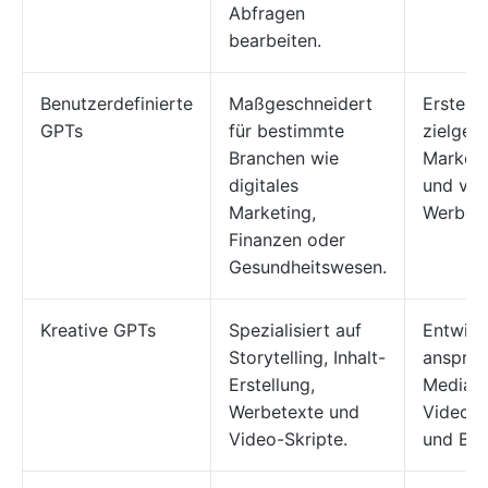
Abfragen
bearbeiten.
Benutzerdefinierte
Maßgeschneidert
Erstelle
GPTs
für bestimmte
zielgeri
Branchen wie
Market
digitales
und verf
Marketing,
Werbebo
Finanzen oder
Gesundheitswesen.
Kreative GPTs
Spezialisiert auf
Entwick
Storytelling, Inhalt-
ansprec
Erstellung,
Media-
Werbetexte und
Videos 
Video-Skripte.
und Bra