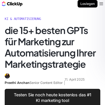
ClickUp Blog
Loslegen
Ope
KI & AUTOMATISIERUNG
die 15+ besten GPTs
für Marketing zur
Automatisierung Ihrer
Marketingstrategie
11. April 2025
Preethi Anchan
Senior Content Editor
Testen Sie noch heute kostenlos das #1
KI marketing tool