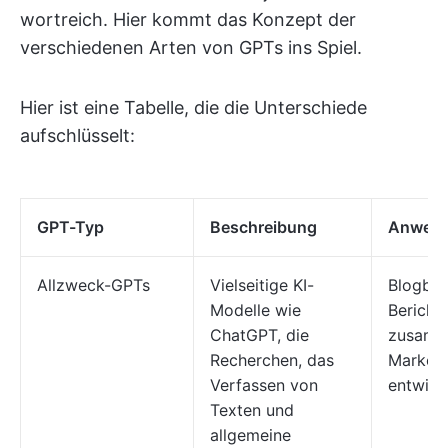
wortreich. Hier kommt das Konzept der
verschiedenen Arten von GPTs ins Spiel.
Hier ist eine Tabelle, die die Unterschiede
aufschlüsselt:
GPT-Typ
Beschreibung
Anwend
Allzweck-GPTs
Vielseitige KI-
Blogbeit
Modelle wie
Bericht
ChatGPT, die
zusamm
Recherchen, das
Marketi
Verfassen von
entwick
Texten und
allgemeine