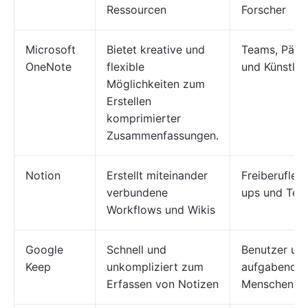
Ressourcen
Forscher
Microsoft
Bietet kreative und
Teams, Päd
OneNote
flexible
und Künstler
Möglichkeiten zum
Erstellen
komprimierter
Zusammenfassungen.
Notion
Erstellt miteinander
Freiberufler,
verbundene
ups und Tea
Workflows und Wikis
Google
Schnell und
Benutzer un
Keep
unkompliziert zum
aufgabenorie
Erfassen von Notizen
Menschen