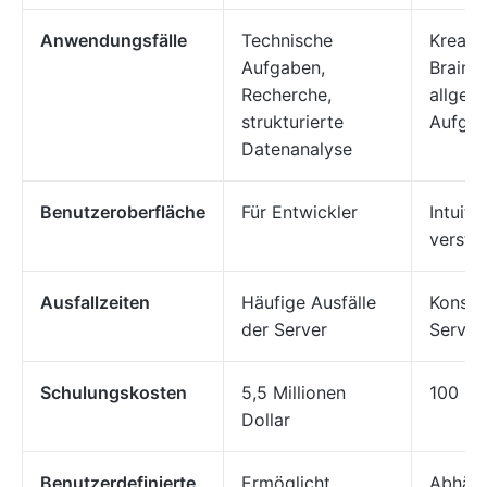
Anwendungsfälle
Technische
Kreati
Aufgaben,
Brains
Recherche,
allgem
strukturierte
Aufga
Datenanalyse
Benutzeroberfläche
Für Entwickler
Intuiti
verstä
Ausfallzeiten
Häufige Ausfälle
Konsis
der Server
Server
Schulungskosten
5,5 Millionen
100 Mil
Dollar
Benutzerdefinierte
Ermöglicht
Abhäng