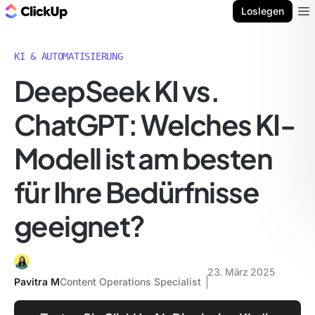
ClickUp Blog
Loslegen
Ope
KI & AUTOMATISIERUNG
DeepSeek KI vs.
ChatGPT: Welches KI-
Modell ist am besten
für Ihre Bedürfnisse
geeignet?
23. März 2025
Pavitra M
Content Operations Specialist