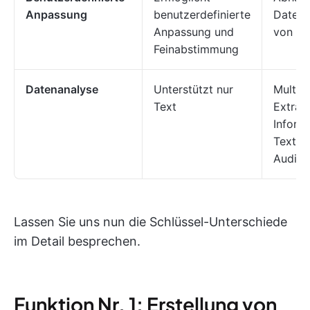
Anpassung
benutzerdefinierte
Datena
Anpassung und
von Op
Feinabstimmung
Datenanalyse
Unterstützt nur
Multim
Text
Extrak
Inform
Text, B
Audio
Lassen Sie uns nun die Schlüssel-Unterschiede
im Detail besprechen.
Funktion Nr. 1: Erstellung von