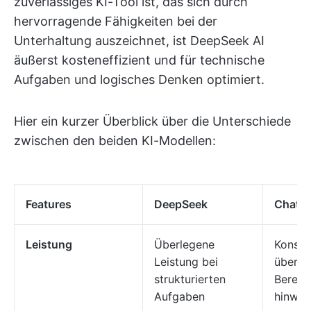
zuverlässiges KI-Tool ist, das sich durch
hervorragende Fähigkeiten bei der
Unterhaltung auszeichnet, ist DeepSeek AI
äußerst kosteneffizient und für technische
Aufgaben und logisches Denken optimiert.
Hier ein kurzer Überblick über die Unterschiede
zwischen den beiden KI-Modellen:
Features
DeepSeek
ChatG
Leistung
Überlegene
Konsis
Leistung bei
über e
strukturierten
Bereic
Aufgaben
hinwe