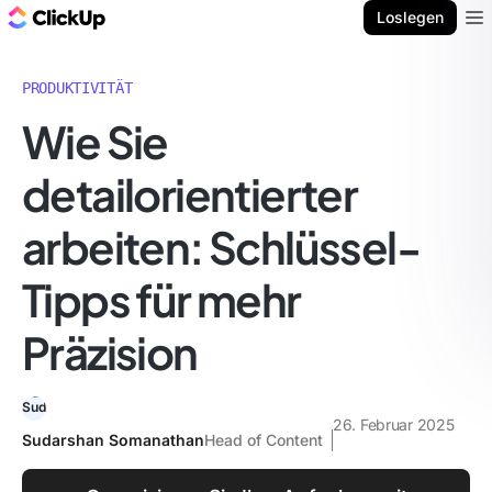
ClickUp Blog
Loslegen
Ope
PRODUKTIVITÄT
Wie Sie
detailorientierter
arbeiten: Schlüssel-
Tipps für mehr
Präzision
26. Februar 2025
Sudarshan Somanathan
Head of Content