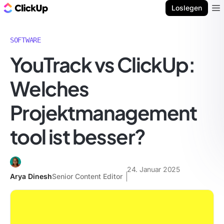
ClickUp Blog
Loslegen
Ope
SOFTWARE
YouTrack vs ClickUp:
Welches
Projektmanagement
tool ist besser?
24. Januar 2025
Arya Dinesh
Senior Content Editor