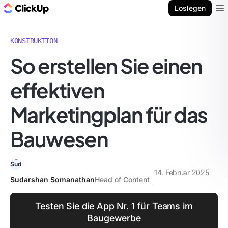
ClickUp Blog
Loslegen
Ope
KONSTRUKTION
So erstellen Sie einen
effektiven
Marketingplan für das
Bauwesen
14. Februar 2025
Sudarshan Somanathan
Head of Content
Testen Sie die App Nr. 1 für Teams im
Baugewerbe