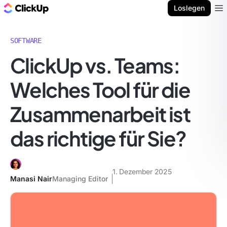
ClickUp Blog
Loslegen
Ope
SOFTWARE
ClickUp vs. Teams:
Welches Tool für die
Zusammenarbeit ist
das richtige für Sie?
1. Dezember 2025
Manasi Nair
Managing Editor