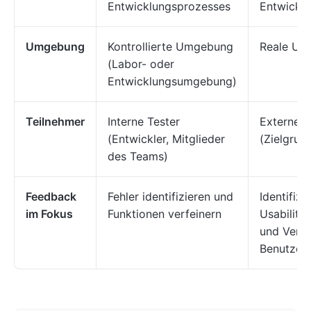
Entwicklungsprozesses
Entwickl
Umgebung
Kontrollierte Umgebung
Reale Um
(Labor- oder
Entwicklungsumgebung)
Teilnehmer
Interne Tester
Externe B
(Entwickler, Mitglieder
(Zielgrup
des Teams)
Feedback
Fehler identifizieren und
Identifizi
im Fokus
Funktionen verfeinern
Usability
und Verbe
Benutzer