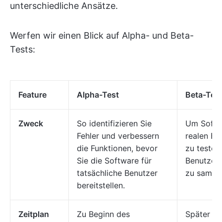
unterschiedliche Ansätze.
Werfen wir einen Blick auf Alpha- und Beta-
Tests:
Feature
Alpha-Test
Beta-Tes
Zweck
So identifizieren Sie
Um Softw
Fehler und verbessern
realen B
die Funktionen, bevor
zu testen
Sie die Software für
Benutzer
tatsächliche Benutzer
zu samme
bereitstellen.
Zeitplan
Zu Beginn des
Später im