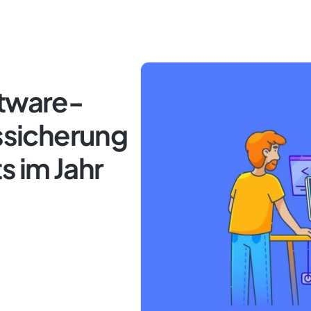
ftware-
tssicherung
s im Jahr