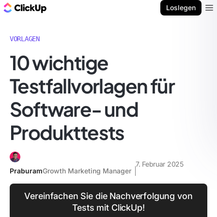
ClickUp Blog
Loslegen
Ope
VORLAGEN
10 wichtige
Testfallvorlagen für
Software- und
Produkttests
7. Februar 2025
Praburam
Growth Marketing Manager
Vereinfachen Sie die Nachverfolgung von
Tests mit ClickUp!