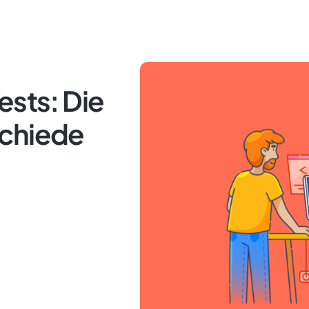
ests: Die
schiede