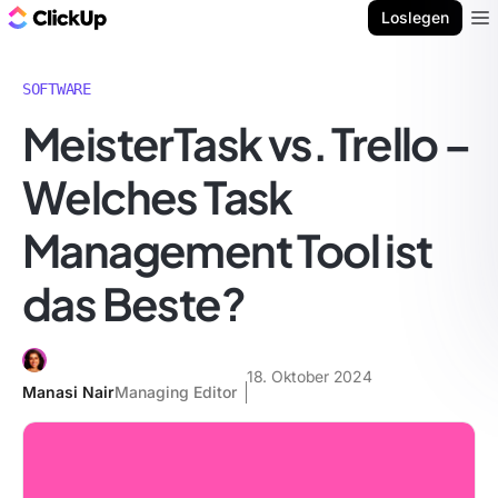
ClickUp Blog
Loslegen
Ope
SOFTWARE
MeisterTask vs. Trello –
Welches Task
Management Tool ist
das Beste?
18. Oktober 2024
Manasi Nair
Managing Editor