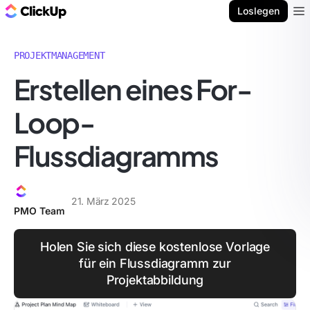
ClickUp Blog
Loslegen
Ope
PROJEKTMANAGEMENT
Erstellen eines For-
Loop-
Flussdiagramms
21. März 2025
PMO Team
Holen Sie sich diese kostenlose Vorlage
für ein Flussdiagramm zur
Projektabbildung