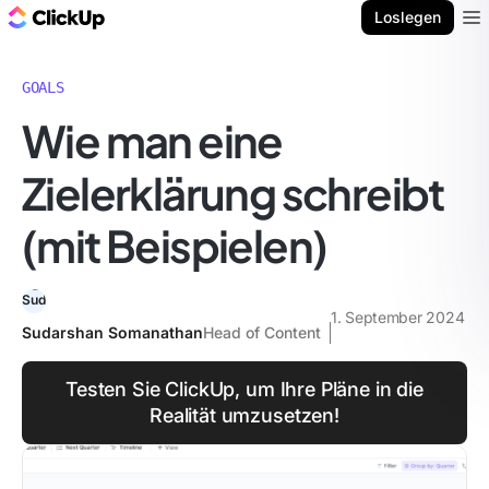
ClickUp Blog
Loslegen
Ope
GOALS
Wie man eine
Zielerklärung schreibt
(mit Beispielen)
1. September 2024
Sudarshan Somanathan
Head of Content
Testen Sie ClickUp, um Ihre Pläne in die
Realität umzusetzen!