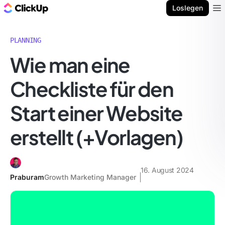
ClickUp Blog
Loslegen
Ope
PLANNING
Wie man eine
Checkliste für den
Start einer Website
erstellt (+Vorlagen)
16. August 2024
Praburam
Growth Marketing Manager