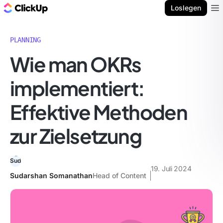
ClickUp Blog
Loslegen
Ope
PLANNING
Wie man OKRs
implementiert:
Effektive Methoden
zur Zielsetzung
19. Juli 2024
Sudarshan Somanathan
Head of Content