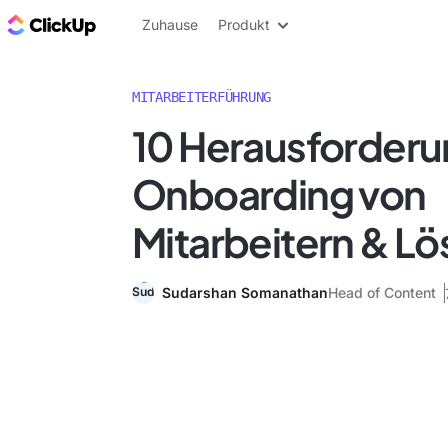
ClickUp Blog
Zuhause
Produkt
MITARBEITERFÜHRUNG
10 Herausforder
Onboarding von
Mitarbeitern & L
Sudarshan Somanathan
Head of Content