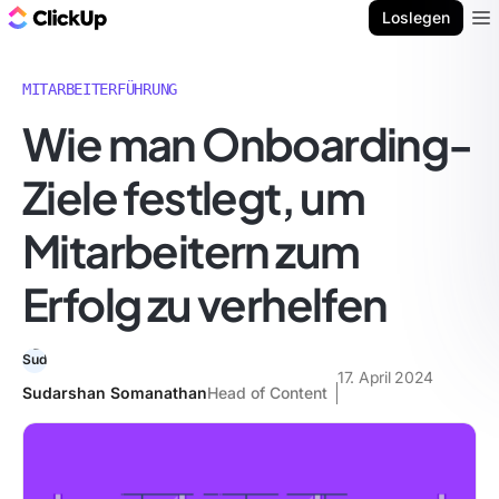
ClickUp Blog
Loslegen
Ope
MITARBEITERFÜHRUNG
Wie man Onboarding-
Ziele festlegt, um
Mitarbeitern zum
Erfolg zu verhelfen
17. April 2024
Sudarshan Somanathan
Head of Content