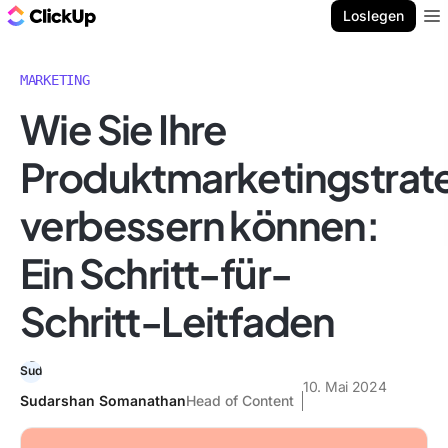
ClickUp Blog
Loslegen
Ope
MARKETING
Wie Sie Ihre
Produktmarketingstrat
verbessern können:
Ein Schritt-für-
Schritt-Leitfaden
10. Mai 2024
Sudarshan Somanathan
Head of Content