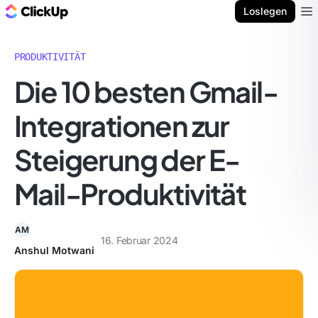
ClickUp Blog
Loslegen
Ope
PRODUKTIVITÄT
Die 10 besten Gmail-
Integrationen zur
Steigerung der E-
Mail-Produktivität
AM
16. Februar 2024
Anshul Motwani