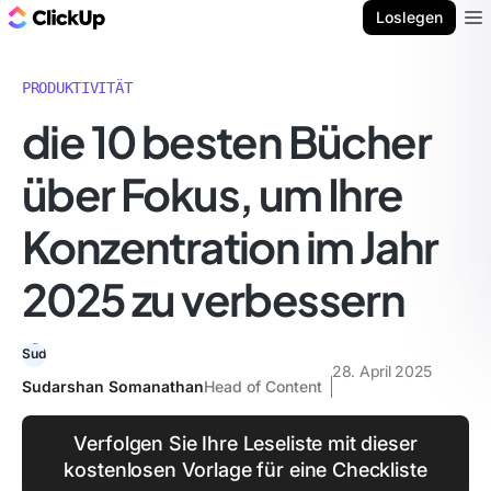
ClickUp Blog
Loslegen
Ope
PRODUKTIVITÄT
die 10 besten Bücher
über Fokus, um Ihre
Konzentration im Jahr
2025 zu verbessern
28. April 2025
Sudarshan Somanathan
Head of Content
Verfolgen Sie Ihre Leseliste mit dieser
kostenlosen Vorlage für eine Checkliste