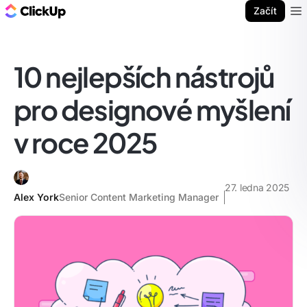
ClickUp blog
Začít
Ope
10 nejlepších nástrojů
pro designové myšlení
v roce 2025
27. ledna 2025
Alex York
Senior Content Marketing Manager