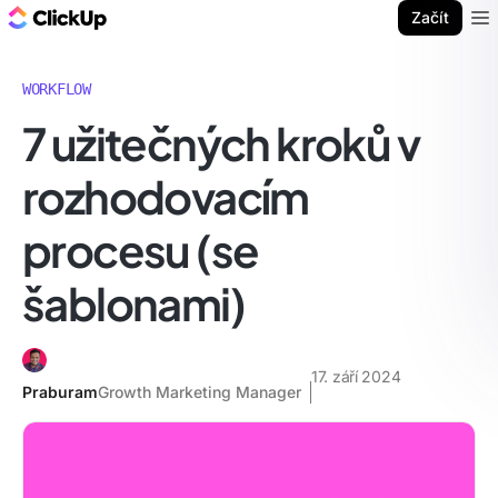
ClickUp blog
Začít
Ope
WORKFLOW
7 užitečných kroků v
rozhodovacím
procesu (se
šablonami)
17. září 2024
Praburam
Growth Marketing Manager