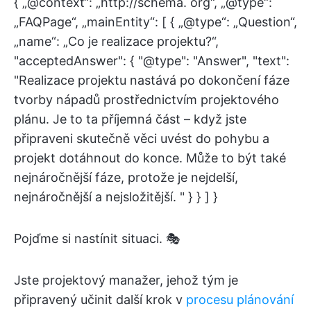
{ „@context“: „http://schema. org“, „@type“:
„FAQPage“, „mainEntity“: [ { „@type“: „Question“,
„name“: „Co je realizace projektu?“,
"acceptedAnswer": { "@type": "Answer", "text":
"Realizace projektu nastává po dokončení fáze
tvorby nápadů prostřednictvím projektového
plánu. Je to ta příjemná část – když jste
připraveni skutečně věci uvést do pohybu a
projekt dotáhnout do konce. Může to být také
nejnáročnější fáze, protože je nejdelší,
nejnáročnější a nejsložitější. " } } ] }
Pojďme si nastínit situaci. 🎭
Jste projektový manažer, jehož tým je
připravený učinit další krok v
procesu plánování