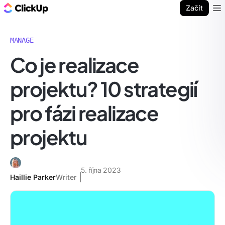
ClickUp blog
Začít
Ope
MANAGE
Co je realizace
projektu? 10 strategií
pro fázi realizace
projektu
5. října 2023
Haillie Parker
Writer