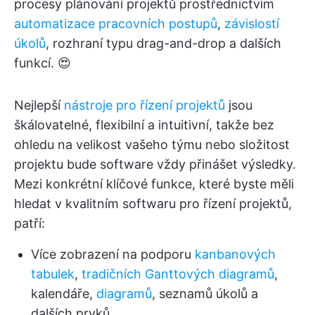
procesy plánování projektů prostřednictvím
automatizace pracovních postupů
,
závislostí
úkolů
, rozhraní typu drag-and-drop a dalších
funkcí. 😍
Nejlepší
nástroje pro řízení projektů
jsou
škálovatelné, flexibilní a intuitivní, takže bez
ohledu na velikost vašeho týmu nebo složitost
projektu bude software vždy přinášet výsledky.
Mezi konkrétní klíčové funkce, které byste měli
hledat v kvalitním softwaru pro řízení projektů,
patří:
Více zobrazení na podporu
kanbanových
tabulek
,
tradičních Ganttových diagramů
,
kalendáře,
diagramů
, seznamů úkolů a
dalších prvků.