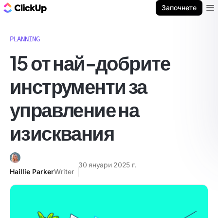
ClickUp блог
Започнете
Ope
PLANNING
15 от най-добрите
инструменти за
управление на
изисквания
30 януари 2025 г.
Haillie Parker
Writer