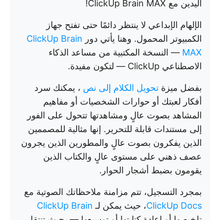
اليدين مع ClickUp Brain MAX!
الإلهام الإبداعي لا ينتظر دائمًا حتى تفتح جهاز
الكمبيوتر المحمول. وهنا يأتي دور
ClickUp Brain
MAX
— النسخة المكتبية من مساعد الذكاء
الاصطناعي ClickUp — لتكون مفيدة.
بفضل ميزة
تحويل الكلام إلى نص
، يمكنك سرد
أفكار لعبتك أو حوارات الشخصيات أو مفاهيم
المشاهد بصوت عالٍ ومشاهدتها تتحول على الفور
إلى مستندات قابلة للتحرير. إنها مثالية للمصممين
الذين يفكرون بصوت عالٍ والمطورين الذين يجرون
عصف ذهني على مستوى عالٍ والكتاب الذين
يقومون بضبط أشجار الحوار.
بمجرد التسجيل، تتم مزامنة ملاحظاتك الصوتية مع
ClickUp Docs
، حيث يمكن لـ
ClickUp Brain
تلخيصها أو إعادة كتابتها أو توسيعها — بحيث تنتقل