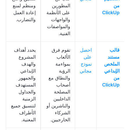
من
المطورين
ومنظم لمنع
ClickUp
على الأنظمة
إعادة العمل
والواجهات
والتضارب.
والمواصفات
الفنية.
قالب
احصل
تقوم فرق
يحدد أهداف
مستند
على
الألعاب
المشروع
الملخص
نموذج
بمواءمة
والهدف
الإبداعي
مجاني
الرؤية
الإبداعي
من
والنطاق مع
والجمهور
ClickUp
أصحاب
المستهدف
المصلحة
والجداول
الداخليين
الزمنية
والناشرين أو
لتنسيق جميع
الشركاء
الأطراف
الخارجيين.
المعنية.