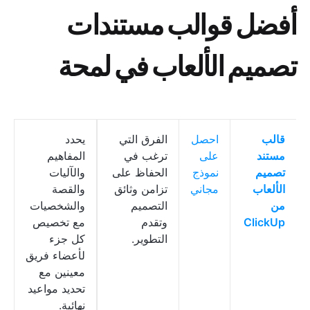
أفضل قوالب مستندات
تصميم الألعاب في لمحة
قالب
احصل
الفرق التي
يحدد
مستند
على
ترغب في
المفاهيم
تصميم
نموذج
الحفاظ على
والآليات
الألعاب
مجاني
تزامن وثائق
والقصة
من
التصميم
والشخصيات
ClickUp
وتقدم
مع تخصيص
التطوير.
كل جزء
لأعضاء فريق
معينين مع
تحديد مواعيد
نهائية.