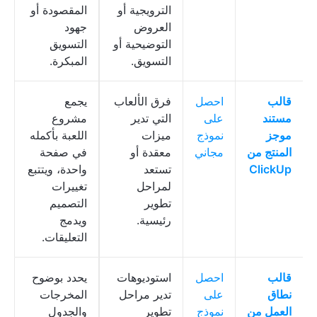
الترويجية أو
المقصودة أو
العروض
جهود
التوضيحية أو
التسويق
التسويق.
المبكرة.
قالب
احصل
فرق الألعاب
يجمع
مستند
على
التي تدير
مشروع
موجز
نموذج
ميزات
اللعبة بأكمله
المنتج من
مجاني
معقدة أو
في صفحة
ClickUp
تستعد
واحدة، ويتتبع
لمراحل
تغييرات
تطوير
التصميم
رئيسية.
ويدمج
التعليقات.
قالب
احصل
استوديوهات
يحدد بوضوح
نطاق
على
تدير مراحل
المخرجات
العمل من
نموذج
تطوير
والجدول