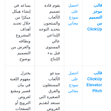
قالب
احصل
يقوم قادة
يساعد في
موجز
على
تصميم
إنشاء هيكل
التصميم
نموذج
الألعاب
مبكرًا من
من
مجاني
والمنتجون
خلال تحديد
ClickUp
بتحديد التوجه
أهداف
الإبداعي
المشروع
عالي
ونطاقه
المستوى
والغرض من
قبل بدء
التصميم
الإنتاج.
بوضوح.
قالب
احصل
مبدعو
يختزل
ClickUp
على
الألعاب
مفهوم اللعبة
Elevator
نموذج
المستقلون
في بيان
Pitch
مجاني
والفرق
قصير ومقنع
الصغيرة التي
لعروض
تستعد لتقديم
الترويج أو
العروض
الصفحات