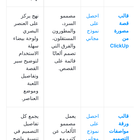
قالب
احصل
مصممو
نهج يركز
قصة
على
السرد،
على العنصر
مصورة
نموذج
والمطورون
البصري
من
مجاني
المستقلون،
ولوحة بيضاء
ClickUp
والفرق التي
سهلة
تصمم ألعابًا
الاستخدام
قائمة على
لتوضيح سير
القصص.
القصة
وتفاصيل
اللعبة
وموضع
العناصر.
قالب
احصل
يعمل
يجمع كل
ورقة
على
مصممو
تفاصيل
مواصفات
نموذج
الألعاب عن
التصميم في
التصميم
مجاني
كثب مع
تنسيق واضح