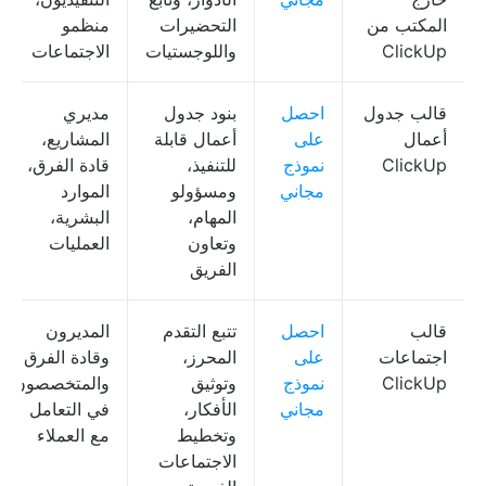
المكتب من
التحضيرات
منظمو
ClickUp
واللوجستيات
الاجتماعات
قالب جدول
احصل
بنود جدول
مديري
أعمال
على
أعمال قابلة
المشاريع،
ClickUp
نموذج
للتنفيذ،
قادة الفرق،
مجاني
ومسؤولو
الموارد
المهام،
البشرية،
وتعاون
العمليات
الفريق
قالب
احصل
تتبع التقدم
المديرون
اجتماعات
على
المحرز،
وقادة الفرق
ClickUp
نموذج
وتوثيق
والمتخصصون
مجاني
الأفكار،
في التعامل
وتخطيط
مع العملاء
الاجتماعات