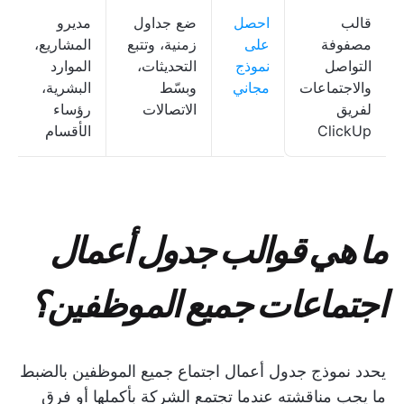
قالب
احصل
ضع جداول
مديرو
مصفوفة
على
زمنية، وتتبع
المشاريع،
التواصل
نموذج
التحديثات،
الموارد
والاجتماعات
مجاني
وبسّط
البشرية،
لفريق
الاتصالات
رؤساء
ClickUp
الأقسام
ما هي قوالب جدول أعمال
اجتماعات جميع الموظفين؟
يحدد نموذج جدول أعمال اجتماع جميع الموظفين بالضبط
ما يجب مناقشته عندما تجتمع الشركة بأكملها أو فرق