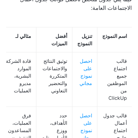
الاجتماعات العامة:
اسم النموذج
تنزيل
أفضل
مثالي لـ
النموذج
الميزات
قالب
احصل
توثيق النتائج
قادة الشركة،
اجتماع
على
والاجتماعات
الموارد
جميع
نموذج
المتكررة
البشرية،
الموظفين
مجاني
والتحضير
مديرو
من
التعاوني
العمليات
ClickUp
قالب جدول
احصل
حدد
فرق
أعمال
على
الأهداف،
العمليات،
اجتماع
نموذج
ووزع
المساعدون
خارج
مجاني
الأدوار، وتابع
التنفيذيون،