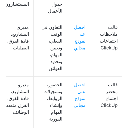
جدول
المستشارون
الأعمال
قالب
احصل
التعاون في
مديري
ملاحظات
على
الوقت
المشاريع،
اجتماعات
نموذج
الفعلي،
قادة الفرق،
ClickUp
مجاني
وتعيين
العمليات
المهام،
وتحديد
العوائق
قالب
احصل
الحضور،
مديرو
محضر
على
وتسجيلات
المشاريع،
اجتماع
نموذج
الروابط،
قادة الفرق،
ClickUp
مجاني
وإنشاء
الفرق متعددة
المهام
الوظائف
الفورية