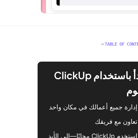
TABLE OF CONT
ابدأ باستخدام ClickUp
وم
إدارة جميع أعمالك في مكان واحد
تعاون مع فريقك
استخدم ClickUp مجانًا—إلى الأبد