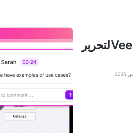
أفضل 10 بدائل لـ Veed.io لتحرير