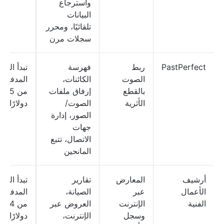
واسترجاع
البيانات
تلقائيًا، ومحرر
سجلات مرن
PastPerfect
ربط
فهرسة
تبدأ الخ
الصوت
الكائنات،
المدفوعة
بالقطع
إرفاق ملفات
من 745
الأثرية
الصوت/
دولارًا
الصور، إدارة
جهات
الاتصال، تتبع
المانحين
أرشيف
المعارض
تقارير
تبدأ الخ
الأعمال
عبر
الصيانة،
المدفوعة
الفنية
الإنترنت
العروض عبر
من 34
وسجل
الإنترنت،
دولارًا