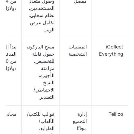
مفصل
وصول متعدد
من 14
المستخدمين،
دولارًا
نظام سحابي،
تكامل عرض
الويب
iCollect
المقتنيات
مسح الباركود،
تبدأ الخ
Everything
الشخصية
حقول قابلة
المدفوعة
للتخصيص،
من 30
مزامنة
دولارًا
الأجهزة،
النسخ
الاحتياطي/
التصدير
Tellico
إدارة
قوالب للكتب/
مجاني
التجميع
الألعاب/
مجانًا
الطوابع،