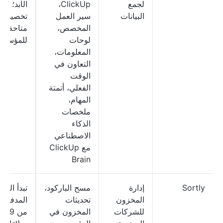
لجمع
ClickUp،
الأبد؛
البيانات
سير العمل
تخصيصا
المخصص،
متاحة
لوحات
للمؤسس
المعلومات،
التعاون في
الوقت
الفعلي، أتمتة
المهام،
ملخصات
الذكاء
الاصطناعي
مع ClickUp
Brain
Sortly
إدارة
مسح الباركود،
تبدأ الخ
المخزون
تحديثات
المدفوعة
للشركات
المخزون في
من 49