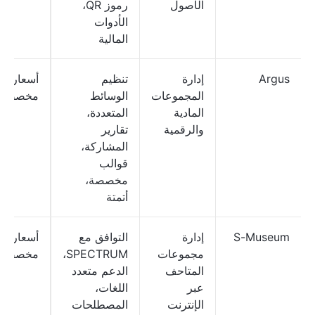
الأصول
رموز QR،
الأدوات
المالية
Argus
إدارة
تنظيم
أسعار
المجموعات
الوسائط
مخصصة
المادية
المتعددة،
والرقمية
تقارير
المشاركة،
قوالب
مخصصة،
أتمتة
S-Museum
إدارة
التوافق مع
أسعار
مجموعات
SPECTRUM،
مخصصة
المتاحف
الدعم متعدد
عبر
اللغات،
الإنترنت
المصطلحات