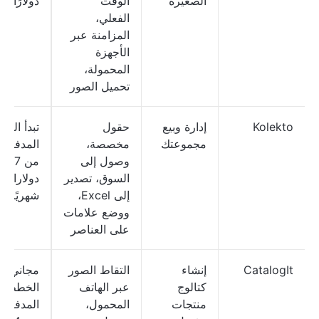
الصغيرة
الوقت
دولارًا
الفعلي،
المزامنة عبر
الأجهزة
المحمولة،
تحميل الصور
Kolekto
إدارة وبيع
حقول
تبدأ الباق
مجموعتك
مخصصة،
المدفوعة
وصول إلى
من 7
السوق، تصدير
دولارات
إلى Excel،
شهريًا
ووضع علامات
على العناصر
CatalogIt
إنشاء
التقاط الصور
مجاني؛ تب
كتالوج
عبر الهاتف
الخطط
منتجات
المحمول،
المدفوعة