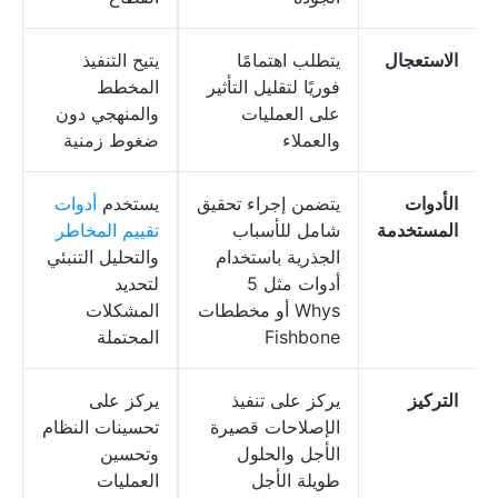
الاستعجال
يتطلب اهتمامًا
يتيح التنفيذ
فوريًا لتقليل التأثير
المخطط
على العمليات
والمنهجي دون
والعملاء
ضغوط زمنية
الأدوات
يتضمن إجراء تحقيق
يستخدم
أدوات
المستخدمة
شامل للأسباب
تقييم المخاطر
الجذرية باستخدام
والتحليل التنبئي
أدوات مثل 5
لتحديد
Whys أو مخططات
المشكلات
Fishbone
المحتملة
التركيز
يركز على تنفيذ
يركز على
الإصلاحات قصيرة
تحسينات النظام
الأجل والحلول
وتحسين
طويلة الأجل
العمليات