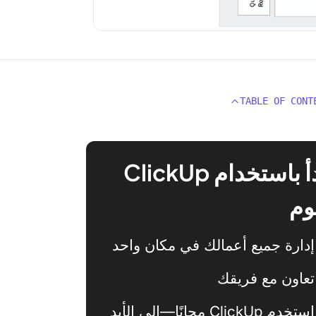
TABLE OF CONT
ابدأ باستخدام ClickUp
وم
إدارة جميع أعمالك في مكان واحد
تعاون مع فريقك
استخدم ClickUp مجانًا—إلى الأبد