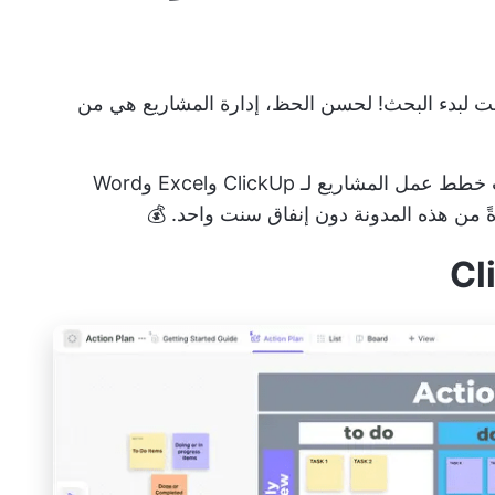
ت لبدء البحث! لحسن الحظ، إدارة المشاريع هي من
لقد قمنا بواجبنا لنقدم لك 10 من أفضل قوالب خطط عمل المشاريع لـ ClickUp وExcel وWord
ةً من هذه المدونة دون إنفاق سنت واحد. 💰