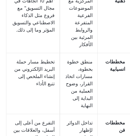
ذهنية
المركزية مع
"أهم 10 اتجاهات في
الموضوعات
مجال التسويق" مع
الفرعية
فروع مثل الذكاء
المتفرعة
الاصطناعي والتسويق
والروابط
المؤثر وما إلى ذلك.
المرئية بين
الأفكار
مخططات
منطق خطوة
تخطيط مسار حملة
انسيابية
بخطوة،
البريد الإلكتروني من
مسارات اتخاذ
إنشاء الملخص إلى
القرار، وضوح
تتبع الأداء
العملية من
البداية إلى
النهاية
مخططات
تداخل الدوائر
التفرع من أعلى إلى
فن
لإظهار
أسفل، والعلاقات بين