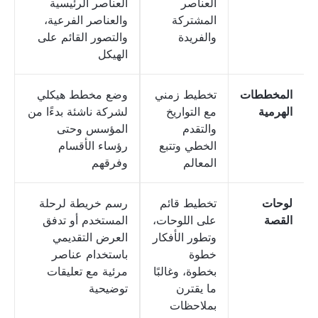
العناصر
العناصر الرئيسية
المشتركة
والعناصر الفرعية،
والفريدة
والتصور القائم على
الهيكل
المخططات
تخطيط زمني
وضع مخطط هيكلي
الهرمية
مع التواريخ
لشركة ناشئة بدءًا من
والتقدم
المؤسس وحتى
الخطي وتتبع
رؤساء الأقسام
المعالم
وفرقهم
لوحات
تخطيط قائم
رسم خريطة لرحلة
القصة
على اللوحات،
المستخدم أو تدفق
وتطور الأفكار
العرض التقديمي
خطوة
باستخدام عناصر
بخطوة، وغالبًا
مرئية مع تعليقات
ما يقترن
توضيحية
بملاحظات