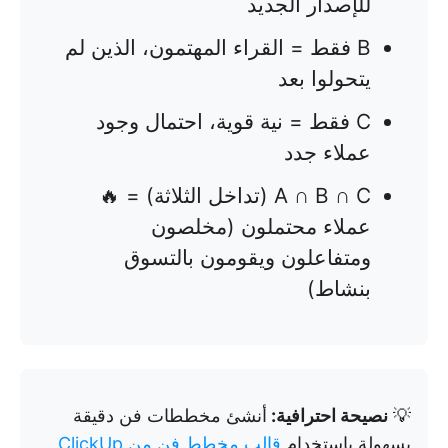
للإصدار الجديد
B فقط = القراء المهتمون، الذين لم
يتحولوا بعد
C فقط = نية قوية، احتمال وجود
عملاء جدد
A ∩ B ∩ C (تداخل الثلاثة) = 🔥
عملاء محتملون (مخلصون
ومتفاعلون ويقومون بالتسوق
بنشاط)
💡
نصيحة احترافية:
أنشئ مخططات فن دقيقة
بسهولة باستخدام
قالب مخطط فن من ClickUp