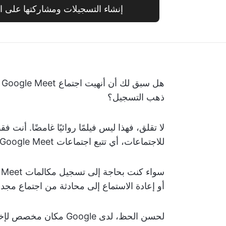
إنشاء التسجيلات ومشاركتها على الفور ع
ه
ذهب التسجيل؟
لا تقلق، فهذا ليس فيلمًا روائيًا غامضًا. أنت
للاجتماعات، أي تتبع اجتماعات Google Meet المحفوظة.
أو إعادة الاستماع إلى محادثة من اجتماع مجدو
لحسن الحظ، لدى Google مكان مخصص لإخفائها — إذا كنت تعرف أين تبحث.