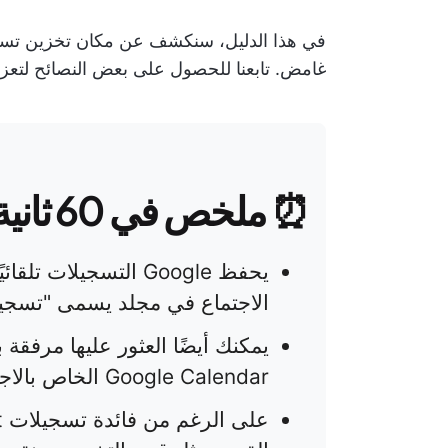
غامض. تابعنا للحصول على بعض النصائح لتعزيز تجربة Google Meet وبديل سيغير
⏰ ملخص في 60 ثانية
الاجتماع في مجلد يسمى "تسجيلات t
يمكنك أيضًا العثور عليها مرفقة
Google Calendar الخاص بالاجتماع