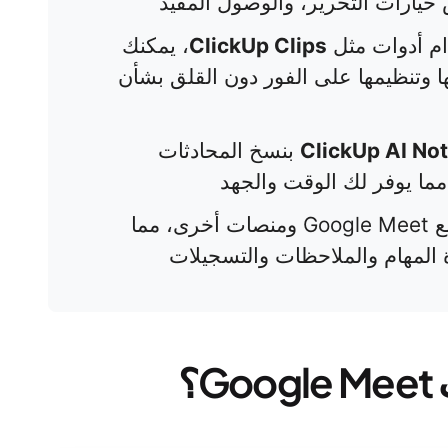
 خيارات التحرير، والوصول المقيد
ام أدوات مثل
ClickUp Clips
، يمكنك
 وتنظيمها على الفور دون القلق بشأن
ClickUp AI No
بنسخ المحادثات
، مما يوفر لك الوقت والجهد
يتكامل ClickUp أيضًا بسلاسة مع Google Meet ومنصات أخرى، مما
 المهام والملاحظات والتسجيلات
؟