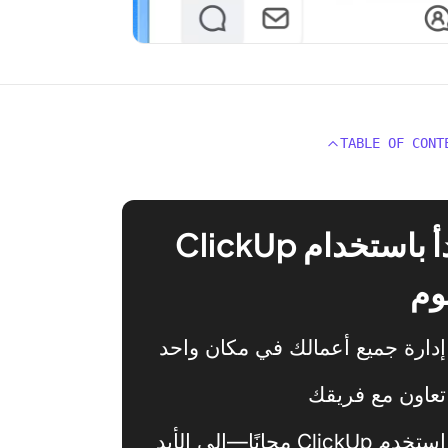
TABLE OF CONT
ابدأ باستخدام ClickUp
وم
إدارة جميع أعمالك في مكان واحد
تعاون مع فريقك
استخدم ClickUp مجانًا—إلى الأبد