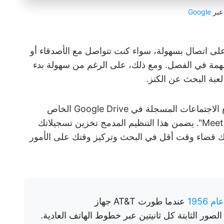
عبر
Google
لتسجيل في Google Meet البقاء على اتصال بسهولة، سواء كنت تتواصل مع الأصدقاء أو
مهمة في الفصل. ومع ذلك، على الرغم من سهولة بدء
 لعبة البحث عن الكنز.
الخبر السار؟ يقوم Google تلقائيًا بحفظ جميع الاجتماعات المسجلة في Google Drive الخاص
بالمنظم في مجلد مخصص يسمى "تسجيلات Meet". يضمن هذا التنظيم المدمج تخزين تسجيلاتك
 قضاء وقت أقل في البحث وتركيز وقتك على الأمور
1956
عندما طورت AT&T جهاز