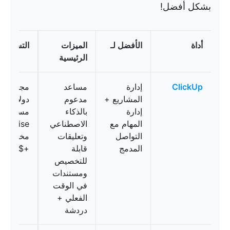
بشكل أفضل!
أداة
الأفضل لـ
الميزات
التسعير
الرئيسية
ClickUp
إدارة
مساعد
المشاريع +
مدعوم
دولارًا أمر
إدارة
بالذكاء
مستخدم/ش
المهام مع
الاصطناعي
التواصل
وتعليقات
مخصص؛ ا
المدمج
قابلة
+$7
للتخصيص
ومستندات
في الوقت
الفعلي +
دردشة