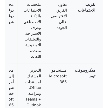
تقريب
تعاون
ملخصات
مجانا
الاجتماعات
الفريق
الاجتماعات
دو
الافتراضي
بالذكاء
دولاراً/م
عالي
الاصطناعي،
شهرياً
الجودة
وغرف
الاستراحة،
والتعليقات
التوضيحية
متعددة
اللغات
ميكروسوفت
مستخدمو
التحرير
تيمز
Microsoft
المشترك
إلى 
365
لمستندات
أمريكيًا/
Office،
شهريًا (ع
ومزامنة
خطط
icrosoft
Teams +
365)
Outlook،