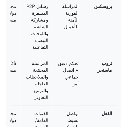
بروسكس
المراسلة
رسائل P2P
الفورية
المشفرة
دولارات/
الآمنة
ومشاركة
مستخدم/ش
للأعمال
الشاشة
واللوحات
البيضاء
التفاعلية
تروب
تحكم دقيق
المراسلة
ماسنجر
+ اتصال
المجمّعة
مستخدم/ش
جماعي
والملاحظات
آمن
العاجلة
والترميز
التعاوني
القفل
تواصل
القنوات
مجاناً، 6
بسيط
العامة/
دولارات/