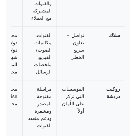
والقنوات
المشتركة
مع العملاء
سلاك
تواصل +
القنوات،
تعاون
مكالمات
دول
سريع
الصوت/
دولاراً/م
الخطى
الفيديو،
شهرياً؛
ملخصات
للمؤسسا
الرسائل
مخصص
روكيت
المؤسسات
مراسلة
مجاناً؛
دردشة
التي تركز
مفتوحة
على الأمان
المصدر
مخصص
أولاً
ومشفرة
ودعم متعدد
القنوات