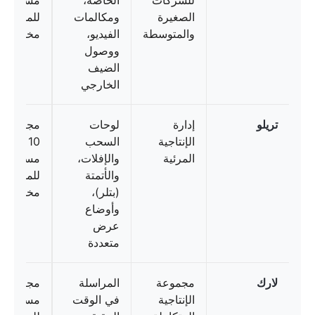
للشركات
الخاصة،
مستخدم/ش
الصغيرة
ومكالمات
للمؤسسا
والمتوسطة
الفيديو،
مخصص
ووصول
الضيف
الخارجي
تريلو
إدارة
لوحات
الإنتاجية
السحب
10 دولار
المرئية
والإفلات،
مستخدم/ش
والأتمتة
للمؤسسا
(بتلر)،
مخصص
وأوضاع
عرض
متعددة
لارك
مجموعة
المراسلة
الإنتاجية
في الوقت
مستخدماً/