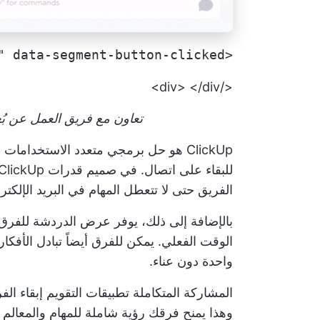
<a href="https://clickup.com/features/chat-view" data-segment-button-clicked="جرّب ClickUp Chat" data-segment-link-url="https://clickup.com/features/chat-view">جرّب ClickUp Chat</a>
</div> </div>
تعاون مع فريق العمل عن بُعد دون عناء 
ClickUp هو حل برمجي متعدد الاستخداما
الفريق حتى لا تتعطل المهام في البريد الإلكتر
بالإضافة إلى ذلك، يوفر عرض الدردشة للفرق ا
الوقت الفعلي. يمكن للفرق أيضاً تبادل الأفك
واحدة دون عناء.
المشاركة المتكاملة
تطبيقات التقويم
إبقاء الف
وهذا يمنح فرقك رؤية شاملة للمهام والمعال