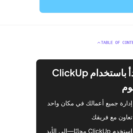
TABLE OF CONT
ابدأ باستخدام ClickUp
وم
إدارة جميع أعمالك في مكان واحد
تعاون مع فريقك
استخدم ClickUp مجانًا—إلى الأبد