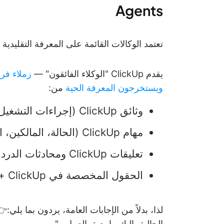
Agents
تعتمد الوكالات القائمة على المعرفة التقليدية
يقدم ClickUp "الوكلاء الفائقون" —
زملاء فر
ويستخرجون المعرفة الحية
من:
وثائق ClickUp (إجراءات التشغيل القياسية، أدلة الإرشادات، مواقع الويكي)
مهام ClickUp (الحالة، المالكين، الجداول الزمنية)
تعليقات ClickUp ومحادثات الدردشة
الحقول المخصصة في ClickUp + البيانات المنظمة
لذا، بدلاً من الإجابات العامة، يردون بما يلي:
الحالية، إليك ما يعيق العمل..."