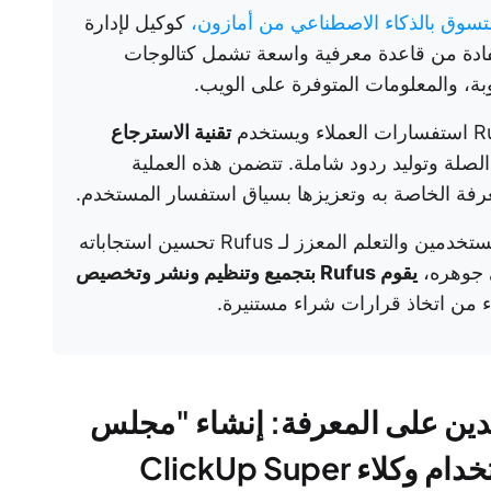
تسوق بالذكاء الاصطناعي من أمازون،
كوكيل لإدارة
تفادة من قاعدة معرفية واسعة تشمل كتالوجات
وبة، والمعلومات المتوفرة على الويب.
تقنية الاسترجاع
لصلة وتوليد ردود شاملة. تتضمن هذه العملية
عرفة الخاصة به وتعزيزها بسياق استفسار المستخدم.
يتيح التعلم المستمر من خلال ملاحظات المستخدمين والتعلم المعزز لـ Rufus تحسين استجاباته
ي جوهره،
يقوم Rufus بتجميع وتنظيم ونشر وتخصيص
اء من اتخاذ قرارات شراء مستنيرة.
مدين على المعرفة: إنشاء "مجلس
إدارة" للذكاء الاصطناعي باستخدام وكلاء ClickUp Super