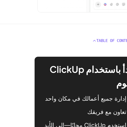
TABLE OF CONT
ابدأ باستخدام ClickUp
وم
إدارة جميع أعمالك في مكان واحد
تعاون مع فريقك
استخدم ClickUp مجانًا—إلى الأبد