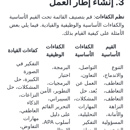
3. إنشاء إطار العمل
نظم الكفاءات
: قم بتصنيف القائمة تحت القيم الأساسية
والكفاءات الأساسية والوظيفية والقيادية. فيما يلي بعض
الأمثلة على كيفية القيام بذلك.
القيم
الكفاءات
الكفاءات
كفاءات القيادة
الأساسية
الأساسية
الوظيفية
التفكير في
التنوع
التواصل،
البرمجة،
الصورة
والاندماج،
التعاون،
اختبار
الكبيرة، حل
التعاطف،
العمل عن
البرمجيات،
المشكلات، حل
التعاطف،
بُعد، حل
التطوير، الأمن
النزاعات،
التعاطف،
المشكلات،
السيبراني،
الذكاء
النزاهة
المهارات
التحرير القائم
العاطفي،
والأمانة،
التحليلية،
على دليل
مهارات
المسؤولية
التفكير
أسلوب APA،
التفاوض،
الشخصية
المنطقي
الامتثال