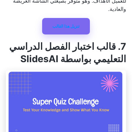
للعميل
الأهداف. وهو متوفر بصيغتي الشاشة العريضة
والعادية.
تنزيل هذا القالب
7. قالب اختبار الفصل الدراسي
التعليمي بواسطة SlidesAI