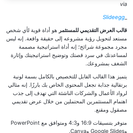
via
Slideegg
_
قالب العرض التقديمي للمستثمر
هو أداة قوية لأي شخص
مستعد لتحويل رؤية مشروعه إلى حقيقة واقعة. إنه ليس
مجرد مجموعة شرائح؛ إنه أداة استراتيجية مصممة
لمساعدتك في سرد قصتك وتوضيح استراتيجيتك وإثارة
الشغف بمشروعك.
يتميز هذا القالب القابل للتخصيص بالكامل بسمة لونية
برتقالية جذابة تجعل المحتوى الخاص بك بارزًا. إنه مثالي
لرواد الأعمال والشركات الناشئة التي تهدف إلى جذب
اهتمام المستثمرين المحتملين من خلال عرض تقديمي
مصقول ومقنع.
متوفر بتنسيقات 16:9 و4:3 ومتوافق مع PowerPoint
وGoogle Slides وCanva.