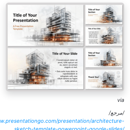
via
/مرجع/
w.presentationgo.com/presentation/architecture-
sketch-template-powerpoint-google-slides/