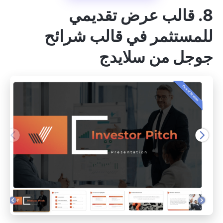
8. قالب عرض تقديمي
للمستثمر في قالب شرائح
جوجل من سلايدج