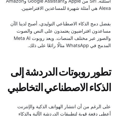
أسئلته. Siri من Apple وGoogle Assistant وAmazon
Alexa هي أمثلة شهيرة للمساعدين الافتراضيين.
بفضل دمج الذكاء الاصطناعي التوليدي، أصبح لدينا الآن
مساعدون افتراضيون يعتمدون على النص والصوت
والصور عبر مختلف المنصات. ويعد روبوت Meta AI
المدمج في WhatsApp مثالًا رائعًا على ذلك.
تطور روبوتات الدردشة إلى
الذكاء الاصطناعي التخاطبي
على الرغم من أن انتشار الهواتف الذكية والإنترنت
أعطى دفعة قوية لتطبيقات الدردشة الآلية والذكاء