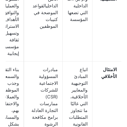
الداخلية
الداخليالقواعد
والعمليات،
التي تضعها
الموضحة في
والتوافق م
المؤسسة
كتيبات
الأهداف
الموظفين
الاستراتيجي
وتسهيل
ثقافة
مؤسسية
إيجابية
الامتثال
اتباع
مبادرات
بناء الثقة
الأخلاقي
المبادئ
المسؤولية
والسمعة،
التوجيهية
الاجتماعية
وجذب
والمعايير
للشركات
الموظفين
الأخلاقية،
(CSR)
والعملاء
التي غالبًا
ممارسات
والاحتفاظ
ما تتجاوز
التجارة العادلة
بهم،
المتطلبات
برامج مكافحة
والمساهمة
القانونية
الرشوة
بشكل