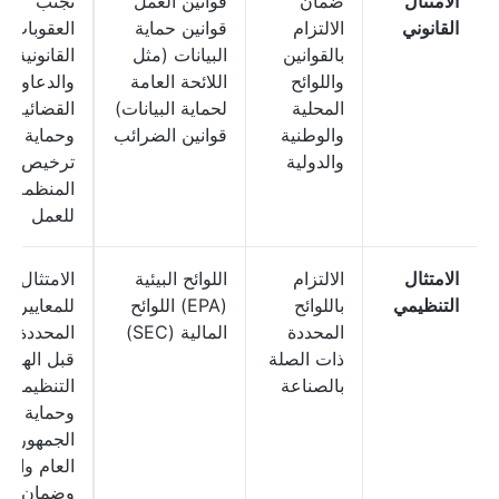
الامتثال
ضمان
قوانين العمل
تجنب
القانوني
الالتزام
قوانين حماية
العقوبات
بالقوانين
البيانات (مثل
القانونية
واللوائح
اللائحة العامة
والدعاوى
المحلية
لحماية البيانات)
القضائية
والوطنية
قوانين الضرائب
وحماية
والدولية
ترخيص
المنظمة
للعمل
الامتثال
الالتزام
اللوائح البيئية
الامتثال
التنظيمي
باللوائح
(EPA) اللوائح
للمعايير
المحددة
المالية (SEC)
المحددة م
ذات الصلة
قبل الهيئا
بالصناعة
التنظيمية
وحماية
الجمهور
العام والبيئ
وضمان