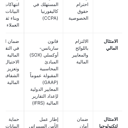
احترام
المستهلك في
انتهاكات
حقوق
كاليفورنيا
البيانات
الخصوصية
(CCPA)
وبناء ثقة
العملاء
الامتثال
الالتزام
قانون
ضمان الدق
المالي
باللوائح
ساربانس-
في التقاري
والمعايير
أوكسلي (SOX)
المالية ومن
المالية
المبادئ
الاحتيال
المحاسبية
وتعزيز
المقبولة عموماً
الشفافية
(GAAP)
المالية
المعايير الدولية
لإعداد التقارير
المالية (IFRS)
الامتثال
ضمان
إطار عمل
حماية
لتكنولوجيا
أمان
الأمن السيبراني
البيانات