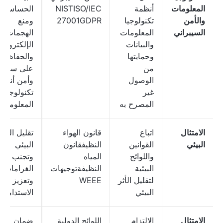
المعلومات
أنظمة
NISTISO/IEC
الحساسة
والأمن
تكنولوجيا
27001GDPR
ومنع
السيبراني
المعلومات
الهجمات
والبيانات
الإلكترونية
وحمايتها
والحفاظ
من
على سلامة
الوصول
وأمن أنظم
غير
تكنولوجيا
المصرح به
المعلومات
الامتثال
اتباع
قانون الهواء
تقليل الأثر
البيئي
القوانين
النظيفقانون
البيئي
واللوائح
المياه
وتجنب
البيئية
النظيفةتوجيهات
الغرامات
لتقليل الأثر
WEEE
وتعزيز
البيئي
الاستدامة
الامتثال
الالتزام
اللوائح الدولية
ضمان