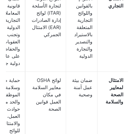
التجاري
بالقوانين
لتجارة الأسلحة
قانونية
واللوائح
(ITAR) لوائح
المعاملات
التجارية
إدارة الصادرات
التجارية
المتعلقة
(EAR) الامتثال
الدولية
بالاستيراد
الجمركي
وتجنب
والتصدير
العقوبات
والتجارة
والحفاظ
الدولية
على علاقا
دولية جيدة
الامتثال
ضمان بيئة
لوائح OSHA
حماية صحة
لمعايير
عمل آمنة
معايير السلامة
وسلامة
الصحة
وصحية
في مكان
الموظفين،
والسلامة
العمل قوانين
والحد من
الصحة
حوادث
العمل،
والامتثال
للوائح