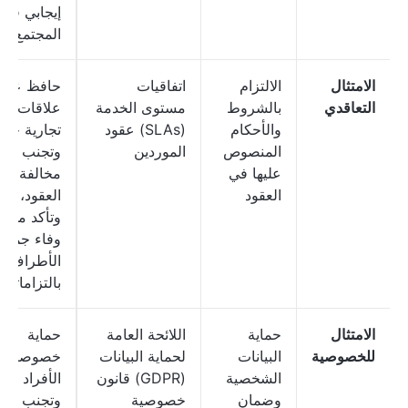
إيجابي في
المجتمع
الامتثال
الالتزام
اتفاقيات
حافظ على
التعاقدي
بالشروط
مستوى الخدمة
علاقات
والأحكام
(SLAs) عقود
تجارية جيد
المنصوص
الموردين
وتجنب
عليها في
مخالفة
العقود
العقود،
وتأكد من
وفاء جميع
الأطراف
بالتزاماتهم
الامتثال
حماية
اللائحة العامة
حماية
للخصوصية
البيانات
لحماية البيانات
خصوصية
الشخصية
(GDPR) قانون
الأفراد
وضمان
خصوصية
وتجنب