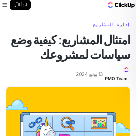
مدونة ClickUp
ابدأ الآن
enu
إدارة المشاريع
امتثال المشاريع: كيفية وضع
سياسات لمشروعك
13 يونيو 2024
PMO Team