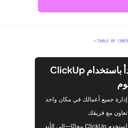
TABLE OF CONT
ابدأ باستخدام ClickUp
وم
إدارة جميع أعمالك في مكان واحد
تعاون مع فريقك
استخدم ClickUp مجانًا—إلى الأبد