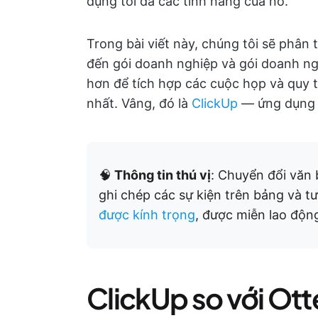
dụng tối đa các tính năng của nó.
Trong bài viết này, chúng tôi sẽ phân t
đến gói doanh nghiệp và gói doanh n
hơn để tích hợp các cuộc họp và quy 
nhất. Vâng, đó là
ClickUp
— ứng dụng l
🧠
Thông tin thú vị
: Chuyển đổi văn b
ghi chép các sự kiện trên bảng và t
được kính trọng
, được miễn lao động
ClickUp so với Ott