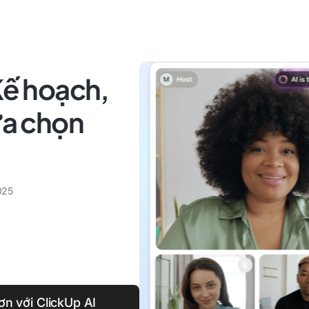
Kế hoạch,
ựa chọn
025
n với ClickUp AI