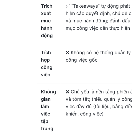
Trích
✅ “Takeaways” tự động phát
xuất
hiện các quyết định, chủ đề c
mục
và mục hành động; đánh dấu
hành
mục công việc cần thực hiện
động
Tích
❌ Không có hệ thống quản lý
hợp
công việc gốc
công
việc
Không
❌ Chủ yếu là nền tảng phiên
gian
và tóm tắt; thiếu quản lý côn
làm
việc đầy đủ (tài liệu, bảng đi
việc
khiển, công việc)
tập
trung