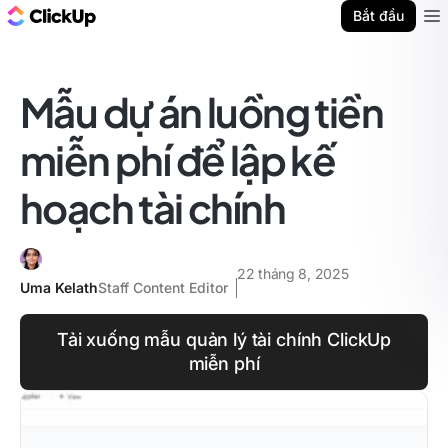
ClickUp Blog
Bắt đầu
Ope
Mẫu dự án luồng tiền
miễn phí để lập kế
hoạch tài chính
22 tháng 8, 2025
Uma Kelath
Staff Content Editor
Tải xuống mẫu quản lý tài chính ClickUp
miễn phí