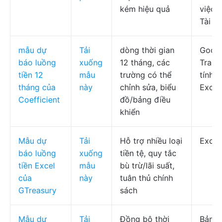
kém hiệu quả
việc,
Tài li
mẫu dự
Tải
dòng thời gian
Goog
báo luồng
xuống
12 tháng, các
Trang
tiền 12
mẫu
trường có thể
tính,
tháng của
này
chỉnh sửa, biểu
Excel
Coefficient
đồ/bảng điều
khiển
Mẫu dự
Tải
Hỗ trợ nhiều loại
Excel
báo luồng
xuống
tiền tệ, quy tắc
tiền Excel
mẫu
bù trừ/lãi suất,
của
này
tuân thủ chính
GTreasury
sách
Mẫu dự
Tải
Đồng bộ thời
Bảng