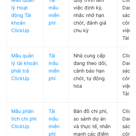
Mẫu Quản
Tải
Quy trình làm
Click
lý Hoạt
mẫu
việc định kỳ,
Danh
động Tài
miễn
nhắc nhở hạn
sách
khoản
phí
chót, đánh giá
công
ClickUp
chu kỳ
việc,
Tài li
Mẫu quản
Tải
Nhà cung cấp
Click
lý tài khoản
mẫu
đang theo dõi,
Danh
phải trả
miễn
cảnh báo hạn
sách
ClickUp
phí
chót, tự động
công
hóa
việc,
Tài li
Mẫu phân
Tải
Bản đồ chi phí,
Click
tích chi phí
mẫu
so sánh dự án
Danh
ClickUp
miễn
và thực tế, nhấn
sách
phí
mạnh các điểm
công