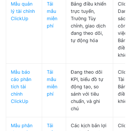
Mẫu quản
Tải
Bảng điều khiển
Click
lý tài chính
mẫu
trực tuyến,
Danh
ClickUp
miễn
Trường Tùy
sách
phí
chỉnh, giao dịch
công
đang theo dõi,
việc,
tự động hóa
Bảng
điều
khiển
Mẫu báo
Tải
Đang theo dõi
Click
cáo phân
mẫu
KPI, biểu đồ tự
Tài liệ
tích tài
miễn
động tạo, so
Bảng
chính
phí
sánh với tiêu
điều
ClickUp
chuẩn, và ghi
khiển
chú
Mẫu phân
Tải
Các kịch bản lợi
Click