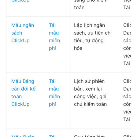
toán
Tài li
Mẫu ngân
Tải
Lập lịch ngân
Click
sách
mẫu
sách, ưu tiên chi
Danh
ClickUp
miễn
tiêu, tự động
sách
phí
hóa
công
việc,
Tài li
Mẫu Bảng
Tải
Lịch sử phiên
Click
cân đối kế
mẫu
bản, xem lại
Danh
toán
miễn
công việc, ghi
sách
ClickUp
phí
chú kiểm toán
công
việc,
Tài li