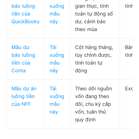
báo luồng
xuống
gian thực, tính
tính
tiền của
mẫu
toán tự động số
QuickBooks
này
dư, cảnh báo
theo mùa
Mẫu dự
Tải
Cột hàng tháng,
Bảng
báo luồng
xuống
tùy chỉnh được,
tính
tiền của
mẫu
tính toán tự
Conta
này
động
Mẫu dự án
Tải
Theo dõi nguồn
Excel
luồng tiền
xuống
vốn đang theo
của NFF
mẫu
dõi, chu kỳ cấp
này
vốn, tuân thủ
quy định