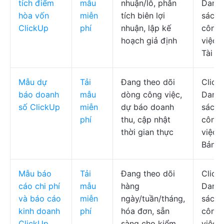
tích điểm
mẫu
nhuận/lỗ, phân
Danh
hòa vốn
miễn
tích biên lợi
sách
ClickUp
phí
nhuận, lập kế
công
hoạch giả định
việc,
Tài li
Mẫu dự
Tải
Đang theo dõi
Click
báo doanh
mẫu
dòng công việc,
Danh
số ClickUp
miễn
dự báo doanh
sách
phí
thu, cập nhật
công
thời gian thực
việc,
Bảng
Mẫu báo
Tải
Đang theo dõi
Click
cáo chi phí
mẫu
hàng
Danh
và báo cáo
miễn
ngày/tuần/tháng,
sách
kinh doanh
phí
hóa đơn, sẵn
công
ClickUp
sàng cho kiểm
việc,