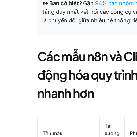
👀 Bạn có biết?
Gần
94% các nhóm 
tảng duy nhất kết nối các công cụ v
là chuyển đổi giữa nhiều hệ thống ri
Các mẫu n8n và Cl
động hóa quy trình
nhanh hơn
Tải
Tên mẫu
xuống
Ph