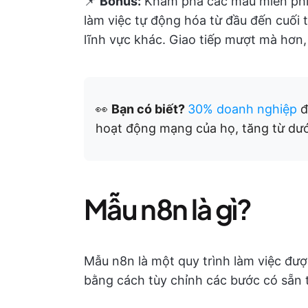
📌
Bonus:
Khám phá các mẫu miễn ph
làm việc tự động hóa từ đầu đến cuối 
lĩnh vực khác. Giao tiếp mượt mà hơn,
👀
Bạn có biết?
30% doanh nghiệp
đ
hoạt động mạng của họ, tăng từ dư
Mẫu n8n là gì?
Mẫu n8n là một quy trình làm việc đượ
bằng cách tùy chỉnh các bước có sẵn t