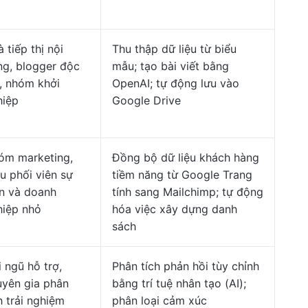
 tiếp thị nội
Thu thập dữ liệu từ biểu
ng, blogger độc
mẫu; tạo bài viết bằng
, nhóm khởi
OpenAI; tự động lưu vào
hiệp
Google Drive
óm marketing,
Đồng bộ dữ liệu khách hàng
u phối viên sự
tiềm năng từ Google Trang
ện và doanh
tính sang Mailchimp; tự động
hiệp nhỏ
hóa việc xây dựng danh
sách
 ngũ hỗ trợ,
Phân tích phản hồi tùy chỉnh
uyên gia phân
bằng trí tuệ nhân tạo (AI);
h trải nghiệm
phân loại cảm xúc