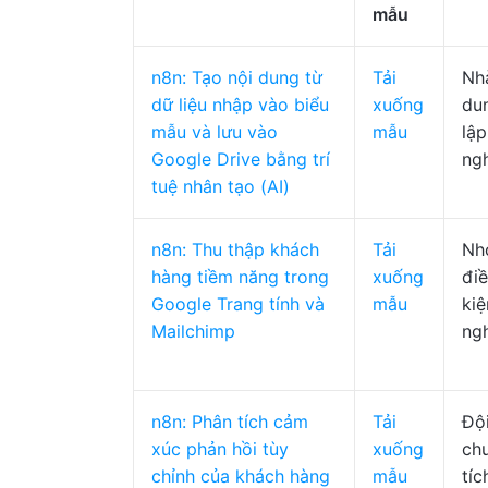
mẫu
n8n: Tạo nội dung từ
Tải
Nhà
dữ liệu nhập vào biểu
xuống
du
mẫu và lưu vào
mẫu
lập
Google Drive bằng trí
ng
tuệ nhân tạo (AI)
n8n: Thu thập khách
Tải
Nh
hàng tiềm năng trong
xuống
điề
Google Trang tính và
mẫu
ki
Mailchimp
ng
n8n: Phân tích cảm
Tải
Đội
xúc phản hồi tùy
xuống
ch
chỉnh của khách hàng
mẫu
tíc