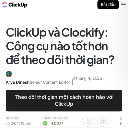
ClickUp Blog
Bắt đầu
Ope
ClickUp và Clockify:
Công cụ nào tốt hơn
để theo dõi thời gian?
4 tháng 4, 2025
Arya Dinesh
Senior Content Editor
Theo dõi thời gian một cách hoàn hảo với
ClickUp