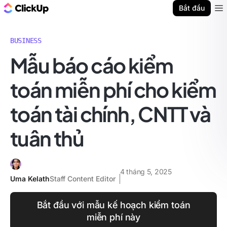
ClickUp Blog
Bắt đầu
Ope
BUSINESS
Mẫu báo cáo kiểm
toán miễn phí cho kiểm
toán tài chính, CNTT và
tuân thủ
4 tháng 5, 2025
Uma Kelath
Staff Content Editor
Bắt đầu với mẫu kế hoạch kiểm toán
miễn phí này