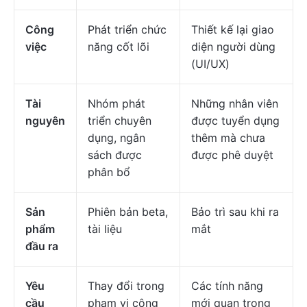
Công
Phát triển chức
Thiết kế lại giao
việc
năng cốt lõi
diện người dùng
(UI/UX)
Tài
Nhóm phát
Những nhân viên
nguyên
triển chuyên
được tuyển dụng
dụng, ngân
thêm mà chưa
sách được
được phê duyệt
phân bổ
Sản
Phiên bản beta,
Bảo trì sau khi ra
phẩm
tài liệu
mắt
đầu ra
Yêu
Thay đổi trong
Các tính năng
cầu
phạm vi công
mới quan trọng