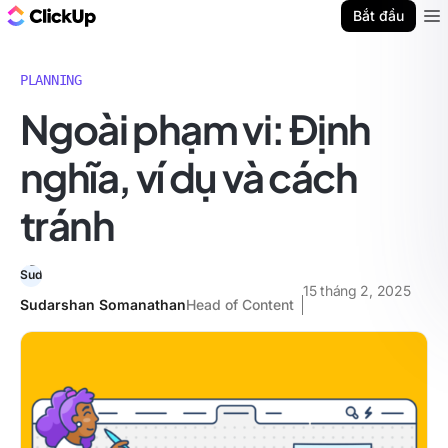
ClickUp Blog
Bắt đầu
Ope
PLANNING
Ngoài phạm vi: Định
nghĩa, ví dụ và cách
tránh
15 tháng 2, 2025
Sudarshan Somanathan
Head of Content