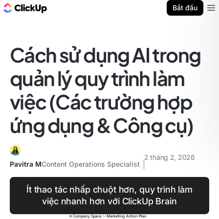
ClickUp Blog
Bắt đầu
Ope
Cách sử dụng AI trong
quản lý quy trình làm
việc (Các trường hợp
ứng dụng & Công cụ)
2 tháng 2, 2026
Pavitra M
Content Operations Specialist
Ít thao tác nhấp chuột hơn, quy trình làm
việc nhanh hơn với ClickUp Brain