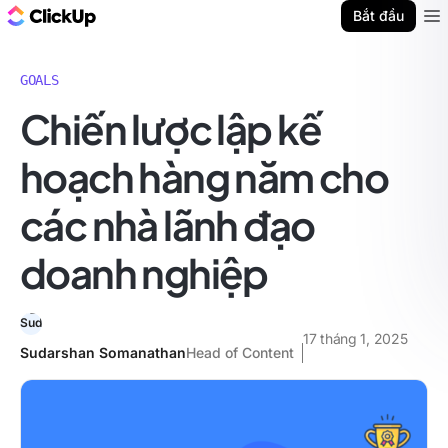
ClickUp Blog
Bắt đầu
Ope
GOALS
Chiến lược lập kế
hoạch hàng năm cho
các nhà lãnh đạo
doanh nghiệp
17 tháng 1, 2025
Sudarshan Somanathan
Head of Content