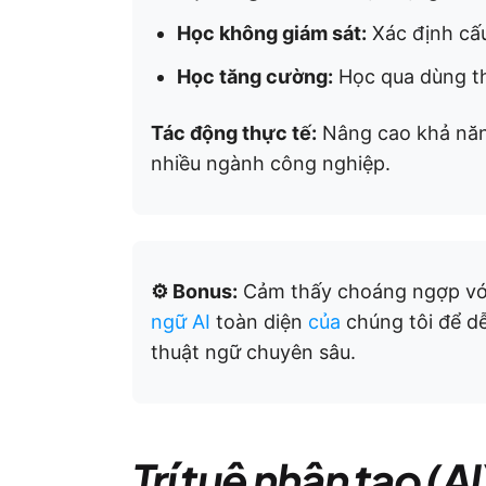
Học không giám sát:
Xác định cấu
Học tăng cường:
Học qua dùng th
Tác động thực tế:
Nâng cao khả năng
nhiều ngành công nghiệp.
⚙️ Bonus:
Cảm thấy choáng ngợp với
ngữ AI
toàn diện
của
chúng tôi để d
thuật ngữ chuyên sâu.
Trí tuệ nhân tạo (AI)